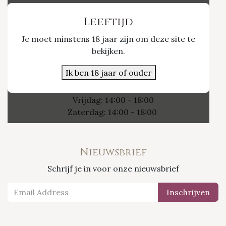
Vinvino The Shop
Leeftijd
Je moet minstens 18 jaar zijn om deze site te
Nieuwpoort 21/1
bekijken.
3800 Sint-Truiden
Ik ben 18 jaar of ouder
Openingsuren
Vrijdag: 14:00 - 18:00
Zaterdag: 14:00 - 18:00
Nieuwsbrief
Schrijf je in voor onze nieuwsbrief
Inschrijven