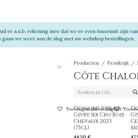
Wijnstreken
Domeinen
Pakketten
Evenementen
Ove
houd er a.u.b. rekening mee dat we er even tussenuit zijn van 
s gaan we weer aan de slag met uw webshop bestellingen.
Producten
Frankrijk
Côte Chalo
Domaine Joblot -
Do
Toevoegen aan verlanglijst
Toevoe
Givry 1er Cru Bois
Gi
Chevaux 2023
Ce
(75cl)
Mo
44,50
€
47,