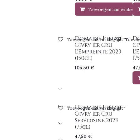
Toevoegen aan winkelma
Domaine Joblot -
Do
Toevoegen aan verlanglijst
Toevoe
Givry 1er Cru
Gi
L'Empreinte 2023
L'
(150cl)
(7
105,50
€
47,
Domaine Joblot -
Toevoegen aan verlanglijst
Givry 1er Cru
Servoisine 2023
(75cl)
47,50
€