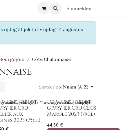
r ons
Contact
Aanmelden
vrijdag 31 juli tot Vrijdag 14 augustus
Bourgogne
Côte Chalonnaise
nnaise
Naam (A-Z)
Sorteer op:
maine Joblot -
Domaine Joblot -
gen aan verlanglijst
Toevoegen aan verlanglijst
vry 1er Cru
Givry 1er Cru Clos
llier aux
Marole 2023 (75cl)
ines 2023 (75cl)
44,50
€
50
€