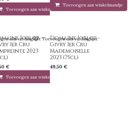
Toevoegen aan winkelmandje
ndje
Toevoegen aan winkelmandje
maine Joblot -
Domaine Joblot -
gen aan verlanglijst
Toevoegen aan verlanglijst
vry 1er Cru
Givry 1er Cru
Empreinte 2023
Mademoiselle
5cl)
2023 (75cl)
50
€
49,50
€
Toevoegen aan winkelmandje