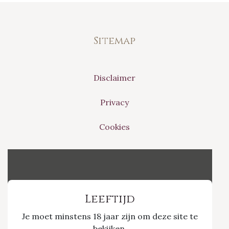
Sitemap
Disclaimer
Privacy
Cookies
Vinvino The Shop
Leeftijd
Je moet minstens 18 jaar zijn om deze site te
Nieuwpoort 21/1
bekijken.