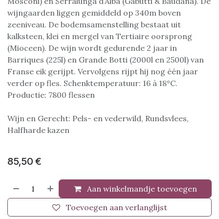
Mosconi) en Serralunga d’Alba (Gabutti & Baudana). De
wijngaarden liggen gemiddeld op 340m boven
zeeniveau. De bodemsamenstelling bestaat uit
kalksteen, klei en mergel van Tertiaire oorsprong
(Mioceen). De wijn wordt gedurende 2 jaar in
Barriques (225l) en Grande Botti (2000l en 2500l) van
Franse eik gerijpt. Vervolgens rijpt hij nog één jaar
verder op fles. Schenktemperatuur: 16 à 18°C.
Productie: 7800 flessen
Wijn en Gerecht: Pels- en vederwild, Rundsvlees,
Halfharde kazen
85,50
€
Aan winkelmandje toevoegen
Toevoegen aan verlanglijst