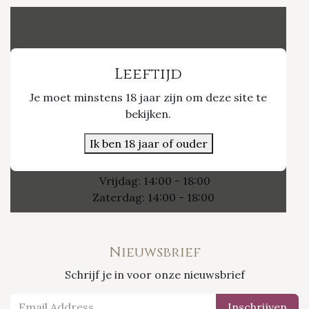
Vinvino The Shop
Leeftijd
Je moet minstens 18 jaar zijn om deze site te
Nieuwpoort 21/1
bekijken.
3800 Sint-Truiden
Ik ben 18 jaar of ouder
Openingsuren
Vrijdag: 14:00 - 18:00
Zaterdag: 14:00 - 18:00
Nieuwsbrief
Schrijf je in voor onze nieuwsbrief
Inschrijven