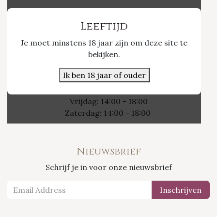
Vinvino The Shop
Leeftijd
Je moet minstens 18 jaar zijn om deze site te
Nieuwpoort 21/1
bekijken.
3800 Sint-Truiden
Ik ben 18 jaar of ouder
Openingsuren
Vrijdag: 14:00 - 18:00
Zaterdag: 14:00 - 18:00
Nieuwsbrief
Schrijf je in voor onze nieuwsbrief
Inschrijven