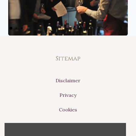
Vorige
Volge
Sitemap
Disclaimer
Privacy
Cookies