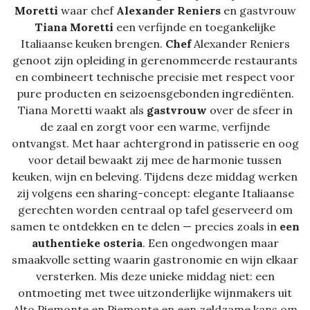
Moretti
waar chef
Alexander Reniers
en gastvrouw
Tiana Moretti
een verfijnde en toegankelijke
Italiaanse keuken brengen.
Chef
Alexander Reniers
genoot zijn opleiding in gerenommeerde restaurants
en combineert technische precisie met respect voor
pure producten en seizoensgebonden ingrediënten.
Tiana Moretti waakt als
gastvrouw
over de sfeer in
de zaal en zorgt voor een warme, verfijnde
ontvangst. Met haar achtergrond in patisserie en oog
voor detail bewaakt zij mee de harmonie tussen
keuken, wijn en beleving. Tijdens deze middag werken
zij volgens een sharing-concept: elegante Italiaanse
gerechten worden centraal op tafel geserveerd om
samen te ontdekken en te delen — precies zoals in
een
authentieke osteria
. Een ongedwongen maar
smaakvolle setting waarin gastronomie en wijn elkaar
versterken. Mis deze unieke middag niet: een
ontmoeting met twee uitzonderlijke wijnmakers uit
Alto Piemonte en Piemonte en een zeldzame kans om