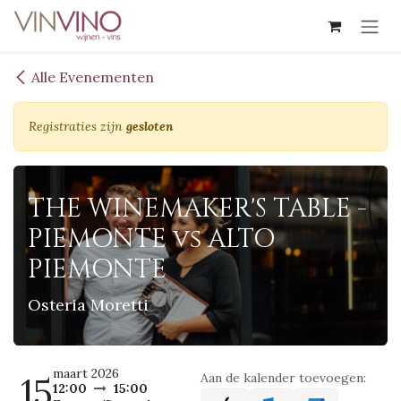
Overslaan naar inhoud
Alle Evenementen
Registraties zijn
gesloten
THE WINEMAKER'S TABLE -
PIEMONTE vs ALTO
PIEMONTE
Osteria Moretti
maart 2026
15
Aan de kalender toevoegen:
12:00
15:00