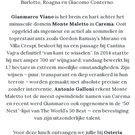
Burlotto, Roagna en Giacomo Conterno.
Gianmarco Viano
is het brein en hart achter het
minuscule domein
Monte Maletto
in
Carema
. Ooit
opgeleid als ingenieur en actief als sommelier in
toprestaurants zoals Gordon Ramsay’s Murano en
Villa Crespi, besloot hij na een passage bij Cantina
Vajra definitief “van kant te wisselen”. In 2014 startte
hij met amper 700 m² wijngaard; vandaag bewerkt hij
1,7 hectare in extreem moeilijke omstandigheden. Zijn
wijnen – puur, transparant en diep verankerd in hun
terroir – worden gemaakt met absolute precisie en
zonder interventie.
Antonio Galloni
rekent Monte
Maletto tot de meest opwindende namen van Carema
en recent werd Gianmarco ook opgenomen in de “50
Next”-lijst van The World’s 50 Best — een bevestiging
van zijn uitzonderlijke talent.
Voor deze lunch ontvangen we jullie bij
Osteria