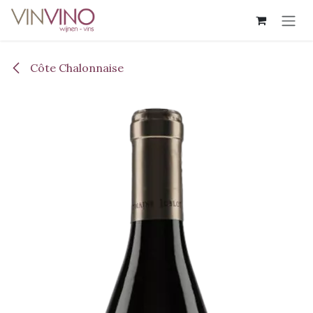
Overslaan naar inhoud
Côte Chalonnaise