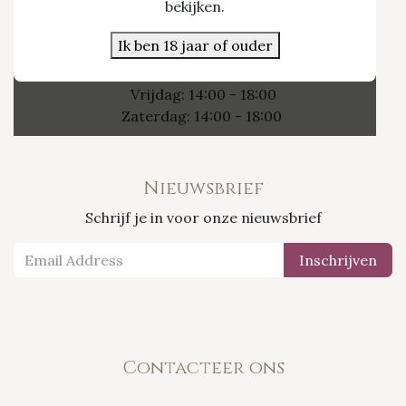
Nieuwpoort 21/1
bekijken.
3800 Sint-Truiden
Ik ben 18 jaar of ouder
Openingsuren
Vrijdag: 14:00 - 18:00
Zaterdag: 14:00 - 18:00
Nieuwsbrief
Schrijf je in voor onze nieuwsbrief
Inschrijven
Contacteer ons