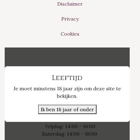
Disclaimer
Privacy
Cookies
Vinvino The Shop
Leeftijd
Je moet minstens 18 jaar zijn om deze site te
Nieuwpoort 21/1
bekijken.
3800 Sint-Truiden
Ik ben 18 jaar of ouder
Openingsuren
Vrijdag: 14:00 - 18:00
Zaterdag: 14:00 - 18:00