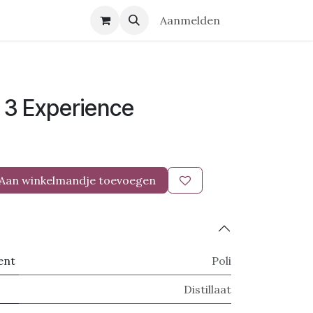
r ons
Contact
Aanmelden
el 3 Experience
Aan winkelmandje toevoegen
ent
Poli
Distillaat