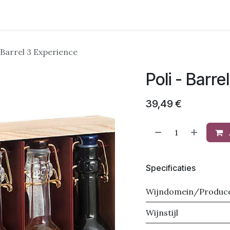
Wijnstreken
Domeinen
Pakketten
Evenementen
Ove
- Barrel 3 Experience
Poli - Barr
39,49
€
Specificaties
Wijndomein/Produc
Wijnstijl