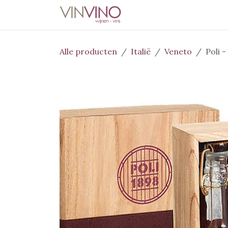
Overslaan naar inhoud
Home
Wijnen
Deli
Alle producten
Italië
Veneto
Poli 