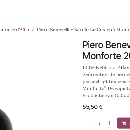
Wijnstreken
Domeinen
Pakketten
Evenementen
Ove
nforte d'Alba
Piero Benevelli - Barolo Le Coste di Monfo
Piero Beneve
Monforte 2
100% Nebbiolo. Afkom
geörienteerde percee
perceel ligt ten west
Monforte”. De wijnst
Productie van 10.000 
55,50
€