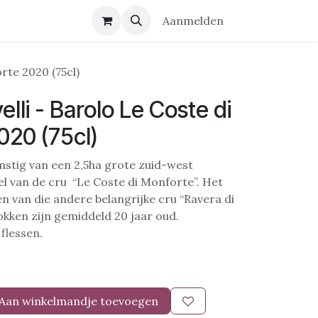
r ons
Contact
Aanmelden
rte 2020 (75cl)
lli - Barolo Le Coste di
020 (75cl)
stig van een 2,5ha grote zuid-west
l van de cru “Le Coste di Monforte”. Het
en van die andere belangrijke cru “Ravera di
okken zijn gemiddeld 20 jaar oud.
flessen.
Aan winkelmandje toevoegen