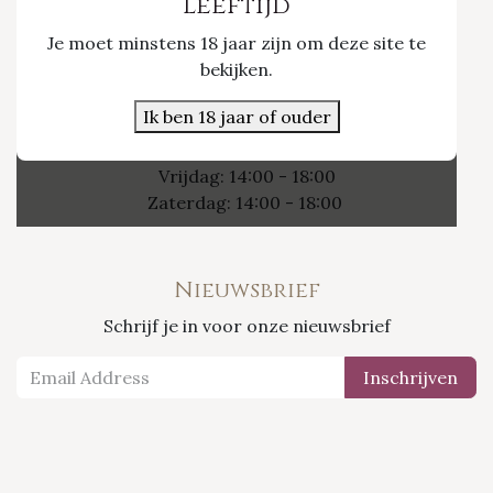
Leeftijd
Je moet minstens 18 jaar zijn om deze site te
Nieuwpoort 21/1
bekijken.
3800 Sint-Truiden
Ik ben 18 jaar of ouder
Openingsuren
Vrijdag: 14:00 - 18:00
Zaterdag: 14:00 - 18:00
Nieuwsbrief
Schrijf je in voor onze nieuwsbrief
Inschrijven