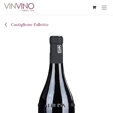
Overslaan naar inhoud
Castiglione Falletto