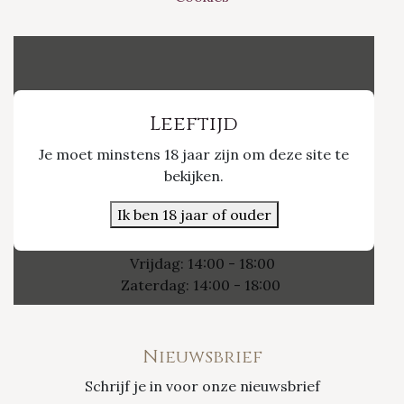
Vinvino The Shop
Leeftijd
Je moet minstens 18 jaar zijn om deze site te
Nieuwpoort 21/1
bekijken.
3800 Sint-Truiden
Ik ben 18 jaar of ouder
Openingsuren
Vrijdag: 14:00 - 18:00
Zaterdag: 14:00 - 18:00
Nieuwsbrief
Schrijf je in voor onze nieuwsbrief