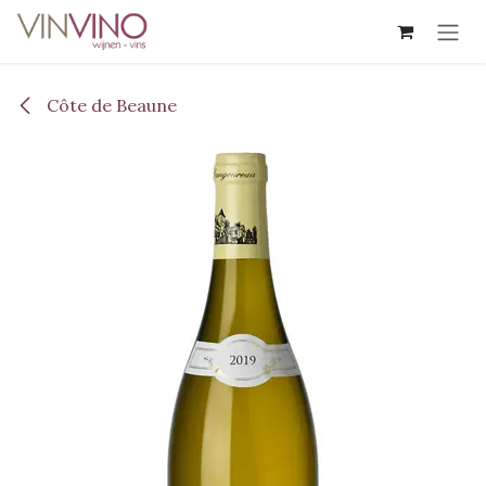
Overslaan naar inhoud
Côte de Beaune