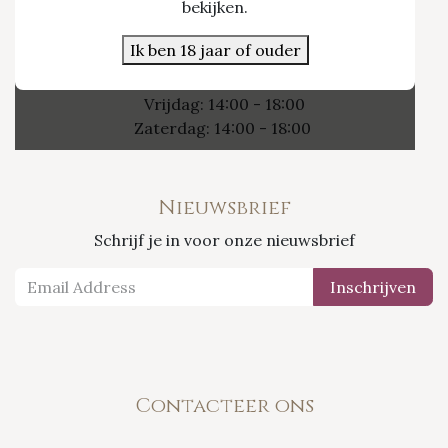
Nieuwpoort 21/1
bekijken.
3800 Sint-Truiden
Ik ben 18 jaar of ouder
Openingsuren
Vrijdag: 14:00 - 18:00
Zaterdag: 14:00 - 18:00
Nieuwsbrief
Schrijf je in voor onze nieuwsbrief
Inschrijven
Contacteer ons