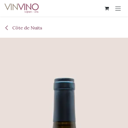
Overslaan naar inhoud
Côte de Nuits