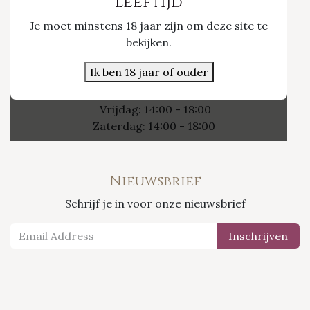
Leeftijd
Je moet minstens 18 jaar zijn om deze site te
Nieuwpoort 21/1
bekijken.
3800 Sint-Truiden
Ik ben 18 jaar of ouder
Openingsuren
Vrijdag: 14:00 - 18:00
Zaterdag: 14:00 - 18:00
Nieuwsbrief
Schrijf je in voor onze nieuwsbrief
Inschrijven