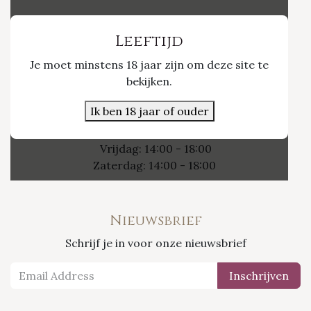
Vinvino The Shop
Leeftijd
Je moet minstens 18 jaar zijn om deze site te
Nieuwpoort 21/1
bekijken.
3800 Sint-Truiden
Ik ben 18 jaar of ouder
Openingsuren
Vrijdag: 14:00 - 18:00
Zaterdag: 14:00 - 18:00
Nieuwsbrief
Schrijf je in voor onze nieuwsbrief
Inschrijven