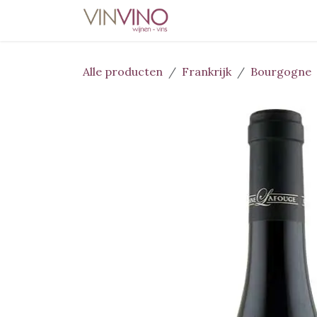
Overslaan naar inhoud
Home
Wijnen
Deli
Alle producten
Frankrijk
Bourgogne