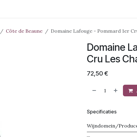
Wijnstreken
Domeinen
Pakketten
Evenementen
Ove
Côte de Beaune
Domaine Lafouge - Pommard 1er Cru 
Domaine La
Cru Les Cha
72,50
€
Specificaties
Wijndomein/Produc