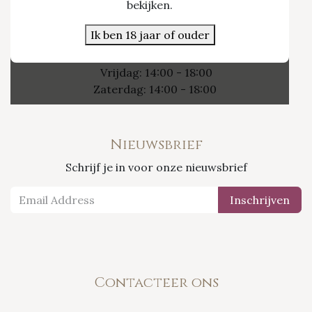
Nieuwpoort 21/1
bekijken.
3800 Sint-Truiden
Ik ben 18 jaar of ouder
Openingsuren
Vrijdag: 14:00 - 18:00
Zaterdag: 14:00 - 18:00
Nieuwsbrief
Schrijf je in voor onze nieuwsbrief
Inschrijven
Contacteer ons