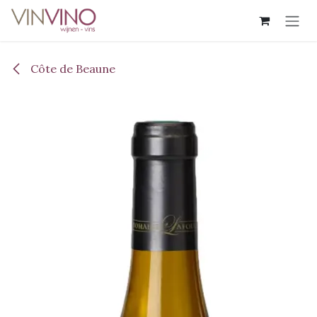
Overslaan naar inhoud
Côte de Beaune