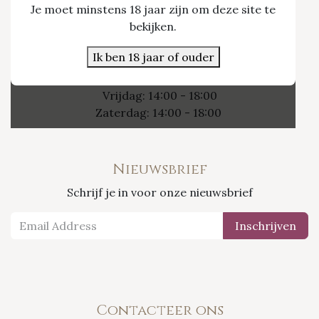
Je moet minstens 18 jaar zijn om deze site te
Nieuwpoort 21/1
bekijken.
3800 Sint-Truiden
Ik ben 18 jaar of ouder
Openingsuren
Vrijdag: 14:00 - 18:00
Zaterdag: 14:00 - 18:00
Nieuwsbrief
Schrijf je in voor onze nieuwsbrief
Inschrijven
Contacteer ons