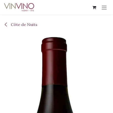
Overslaan naar inhoud
Côte de Nuits