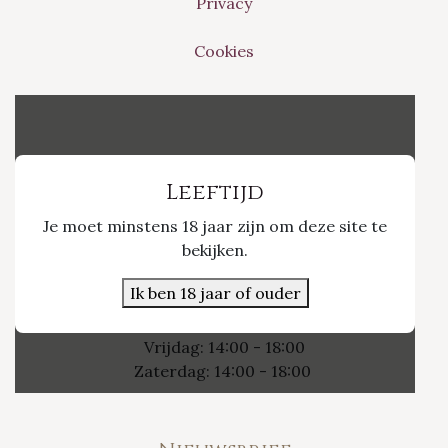
Privacy
Cookies
Vinvino The Shop
Leeftijd
Je moet minstens 18 jaar zijn om deze site te
Nieuwpoort 21/1
bekijken.
3800 Sint-Truiden
Ik ben 18 jaar of ouder
Openingsuren
Vrijdag: 14:00 - 18:00
Zaterdag: 14:00 - 18:00