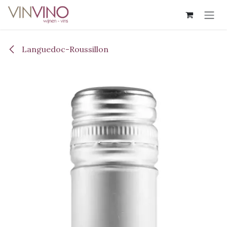
Overslaan naar inhoud
Languedoc-Roussillon