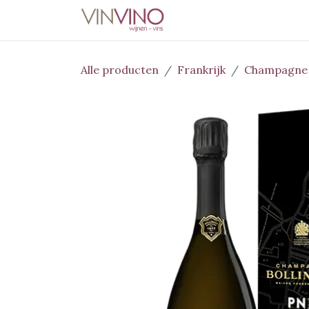
Overslaan naar inhoud
Home
Wijnen
Deli
Alle producten
Frankrijk
Champagne