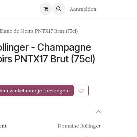
r ons
Contact
Aanmelden
lanc de Noirs PNTX17 Brut (75cl)
llinger - Champagne
irs PNTX17 Brut (75cl)
Aan winkelmandje toevoegen
ent
Domaine Bollinger