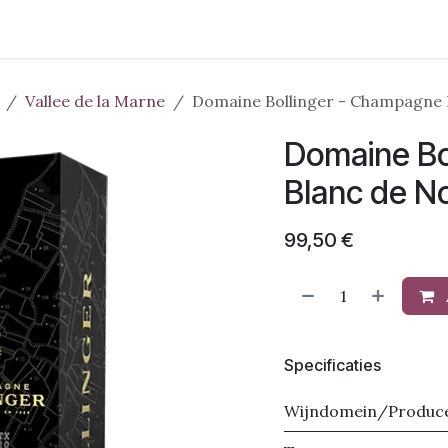
Wijnstreken
Domeinen
Pakketten
Evenementen
Ove
Vallee de la Marne
Domaine Bollinger - Champagne B
Domaine Bo
Blanc de No
99,50
€
Specificaties
Wijndomein/Produc