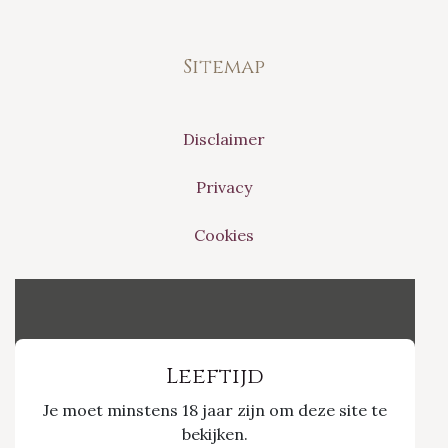
Sitemap
Disclaimer
Privacy
Cookies
Vinvino The Shop
Leeftijd
Je moet minstens 18 jaar zijn om deze site te
Nieuwpoort 21/1
bekijken.