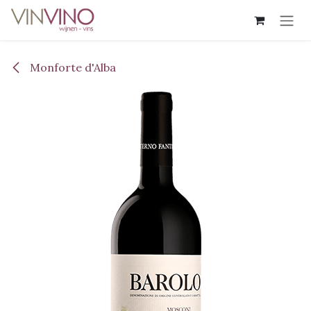
Overslaan naar inhoud
Monforte d'Alba