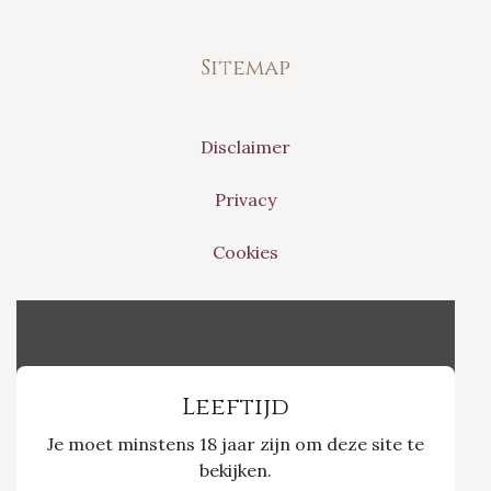
Sitemap
Disclaimer
Privacy
Cookies
Vinvino The Shop
Leeftijd
Je moet minstens 18 jaar zijn om deze site te
Nieuwpoort 21/1
bekijken.
3800 Sint-Truiden