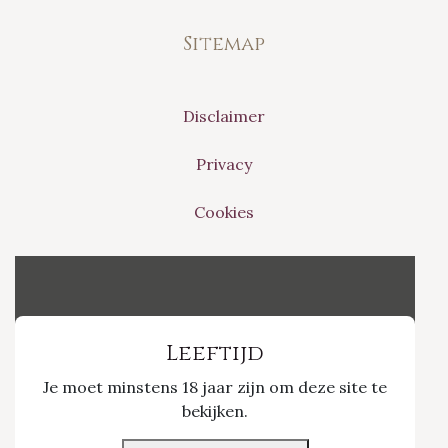
Sitemap
Disclaimer
Privacy
Cookies
Vinvino The Shop
Leeftijd
Je moet minstens 18 jaar zijn om deze site te
Nieuwpoort 21/1
bekijken.
3800 Sint-Truiden