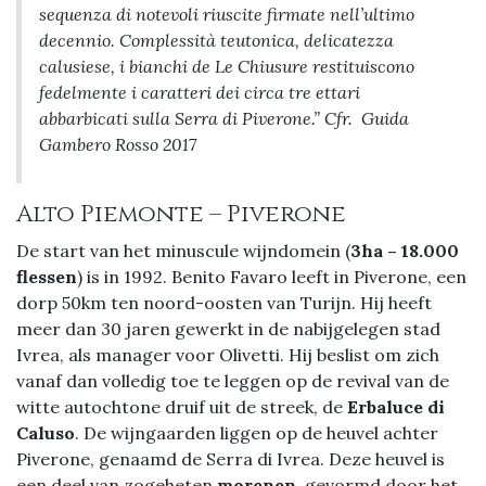
sequenza di notevoli riuscite firmate nell’ultimo
decennio. Complessità teutonica, delicatezza
calusiese, i bianchi de Le Chiusure restituiscono
fedelmente i caratteri dei circa tre ettari
abbarbicati sulla Serra di Piverone.” Cfr. Guida
Gambero Rosso 2017
Alto Piemonte – Piverone
De start van het minuscule wijndomein (
3ha – 18.000
flessen
) is in 1992. Benito Favaro leeft in Piverone, een
dorp 50km ten noord-oosten van Turijn. Hij heeft
meer dan 30 jaren gewerkt in de nabijgelegen stad
Ivrea, als manager voor Olivetti. Hij beslist om zich
vanaf dan volledig toe te leggen op de revival van de
witte autochtone druif uit de streek, de
Erbaluce di
Caluso
. De wijngaarden liggen op de heuvel achter
Piverone, genaamd de Serra di Ivrea. Deze heuvel is
een deel van zogeheten
morenen
, gevormd door het