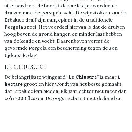
uiteraard met de hand, in kleine kistjes worden de
druiven naar de pers gebracht. De wijnstokken van de
Erbaluce druif zijn aangeplant in de traditionele
Pergola
snoei. Het voordeel hiervan is dat de druiven
hoog boven de grond hangen en minder last hebben
van de koude en vocht. Daarenboven vormt de
gevormde Pergola een bescherming tegen de zon
tijdens de dag.
Le Chiusure
De belangrijkste wijngaard “
Le Chiusure
” is maar
1
hectare
groot en hier wordt van het beste gemaakt
dat Erbaluce kan bieden. Elk jaar echter niet meer dan
zo’n 7000 flessen. De oogst gebeurt met de hand en
na de persing rijpen de druiven gedurende 4 maanden
sur lies in inox vaten. Resultaat een bleek strogele wijn
met kruidige (munt), bloemige (vlierbloesem) en
fruitige (citrus) neus. In de mond droog, mineraal met