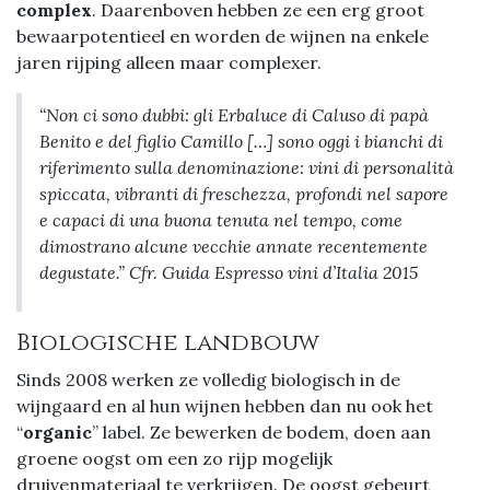
complex
. Daarenboven hebben ze een erg groot
bewaarpotentieel en worden de wijnen na enkele
jaren rijping alleen maar complexer.
“Non ci sono dubbi: gli Erbaluce di Caluso di papà
Benito e del figlio Camillo […] sono oggi i bianchi di
riferimento sulla denominazione: vini di personalità
spiccata, vibranti di freschezza, profondi nel sapore
e capaci di una buona tenuta nel tempo, come
dimostrano alcune vecchie annate recentemente
degustate.” Cfr. Guida Espresso vini d’Italia 2015
Biologische landbouw
Sinds 2008 werken ze volledig biologisch in de
wijngaard en al hun wijnen hebben dan nu ook het
“
organic
” label. Ze bewerken de bodem, doen aan
groene oogst om een zo rijp mogelijk
druivenmateriaal te verkrijgen. De oogst gebeurt