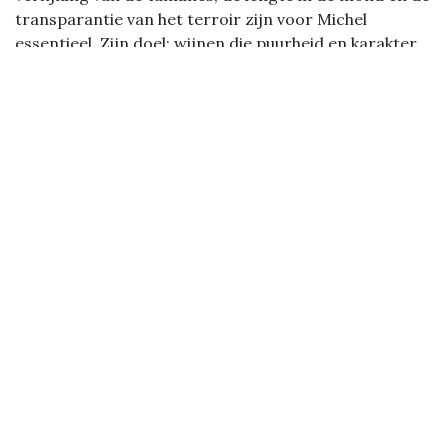
transparantie van het terroir zijn voor Michel
essentieel. Zijn doel: wijnen die puurheid en karakter
combineren, geboren uit de bijzondere gronden van
de Côte de Nuits.
Vorige
Volge