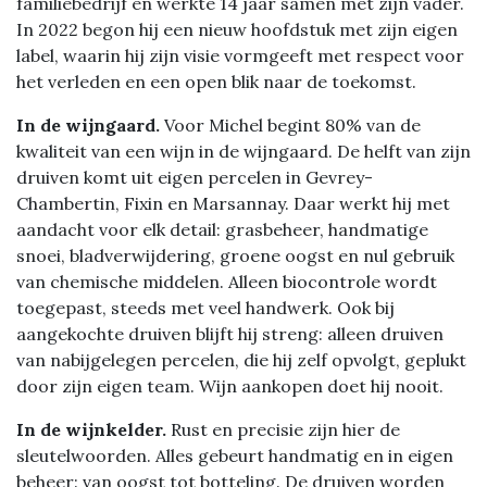
familiebedrijf en werkte 14 jaar samen met zijn vader.
In 2022 begon hij een nieuw hoofdstuk met zijn eigen
label, waarin hij zijn visie vormgeeft met respect voor
het verleden en een open blik naar de toekomst.
In de wijngaard.
Voor Michel begint 80% van de
kwaliteit van een wijn in de wijngaard. De helft van zijn
druiven komt uit eigen percelen in Gevrey-
Chambertin, Fixin en Marsannay. Daar werkt hij met
aandacht voor elk detail: grasbeheer, handmatige
snoei, bladverwijdering, groene oogst en nul gebruik
van chemische middelen. Alleen biocontrole wordt
toegepast, steeds met veel handwerk. Ook bij
aangekochte druiven blijft hij streng: alleen druiven
van nabijgelegen percelen, die hij zelf opvolgt, geplukt
door zijn eigen team. Wijn aankopen doet hij nooit.
In de wijnkelder.
Rust en precisie zijn hier de
sleutelwoorden. Alles gebeurt handmatig en in eigen
beheer: van oogst tot botteling. De druiven worden